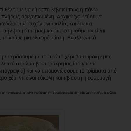
τί θέλουμε να είμαστε βέβαιοι πως η πάνω
ι πλήρως οριζοντιωμένη. Αρχικά 'χαιδεύουμε'
οπεδώσουμε' τυχόν ανωμαλίες και έπειτα
αυτήν {τα μάτια μας} και παρατηρούμε αν είναι
ση, ασκούμε μια ελαφρά πίεση. Εναλλακτικά
α την περάσουμε με το πρώτο χέρι βουτυρόκρεμας
ύ λεπτό στρώμα βουτυρόκρεμας ίσα για να
φωτογραφία} και να απομονώσουμε το τρίμματα από
ρο χέρι να είναι εύκολη και αβίαστη η εφαρμογή
ι το παντεσπάνι. Το καλό στρώσιμο της βουτυρόκρεμας βοηθάει να αποκτήσει η τούρτα