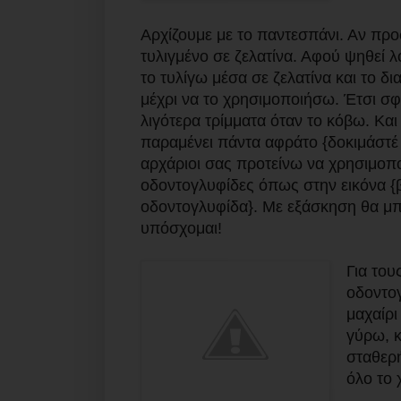
Αρχίζουμε με το παντεσπάνι. Αν προσ
τυλιγμένο σε ζελατίνα. Αφού ψηθεί 
το τυλίγω μέσα σε ζελατίνα και το δ
μέχρι να το χρησιμοποιήσω. Έτσι σφί
λιγότερα τρίμματα όταν το κόβω. Και
παραμένει πάντα αφράτο {δοκιμάστέ τ
αρχάριοι σας προτείνω να χρησιμοπο
οδοντογλυφίδες όπως στην εικόνα {β
οδοντογλυφίδα}. Με εξάσκηση θα μπορ
υπόσχομαι!
Για του
οδοντογ
μαχαίρι
γύρω, κ
σταθερή
όλο το 