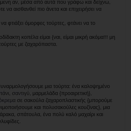
ενη αν, μέσα από αυτά που γράφω και δείχνω,
 να αισθανθεί πιο άνετα και επιχειρήσει να
να φτιάξει όμορφες τούρτες, φτάνει να το
ίδακτη κοπέλα είμαι {ναι, είμαι μικρή ακόμα!!! μη
ι τούρτες με ζαχαρόπαστα.
συναρμολογήσουμε μια τούρτα: ένα καλοψημένο
πάνι
,
σαντιγύ
, μαρμελάδα {προαιρετική},
όκρεμα
σε σακούλα ζαχαροπλαστικής {μπορούμε
ιμοποιήσουμε και πολυσακούλες κουζίνας}, μια
άρακα, σπάτουλα, ένα πολύ καλό μαχαίρι και
γλυφίδες.