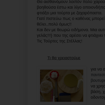
Θα αισθανόμουν λοιπόν πολύ χαρούμ
βοηθούσα έστω και λίγο οποιονδήποτε
φτιάξει μια τούρτα με ζαχαρόπαστα.
Γιατί πιστεύω πως ο καθένας μπορεί 
θέλει..πολύ όμως!!
Και δεν με θεωρώ ειδήμονα. Μια αυτοδ
γελάς!!!} που της αρέσει να φτιάχνε
Τις Τούρτες της Στέλλας!
Τι θα χρειαστούμε
για να 
παντεσ
βουτυρ
να χρησ
βάση, χ
οδοντο