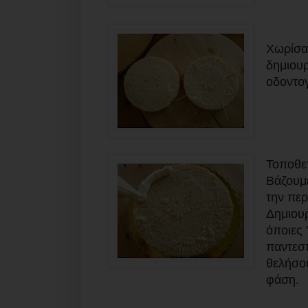
Χωρίσαμ
δημιουρ
οδοντογ
Τοποθετ
Βάζουμε
την περ
Δημιουρ
όποιες 
παντεσπ
θελήσου
φάση.