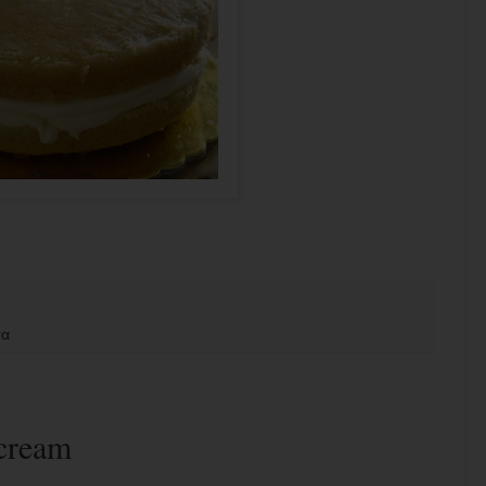
τα
cream